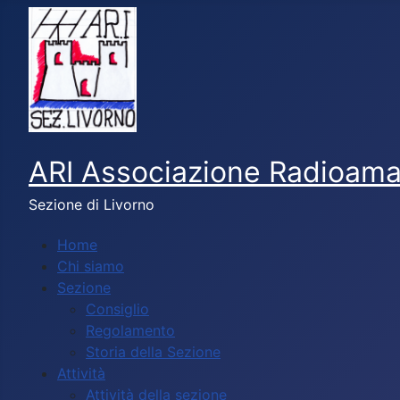
ARI Associazione Radioamato
Sezione di Livorno
Home
Chi siamo
Sezione
Consiglio
Regolamento
Storia della Sezione
Attività
Attività della sezione