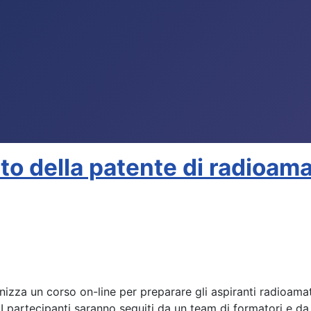
to della patente di radioam
izza un corso on-line per preparare gli aspiranti radioamato
I partecipanti saranno seguiti da un team di formatori e da tu