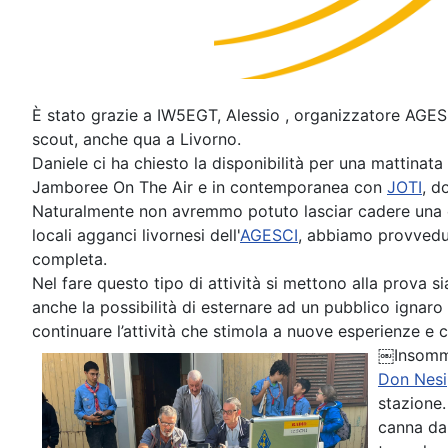
È stato grazie a IW5EGT, Alessio , organizzatore AGESC
scout, anche qua a Livorno.
Daniele ci ha chiesto la disponibilità per una mattinata
Jamboree On The Air e in contemporanea con
JOTI
, d
Naturalmente non avremmo potuto lasciar cadere una cos
locali agganci livornesi dell'
AGESCI
, abbiamo provvedut
completa.
Nel fare questo tipo di attività si mettono alla prova 
anche la possibilità di esternare ad un pubblico ignaro 
continuare l’attività che stimola a nuove esperienze e
￼Insomma
Don Nesi
stazione.
canna
da