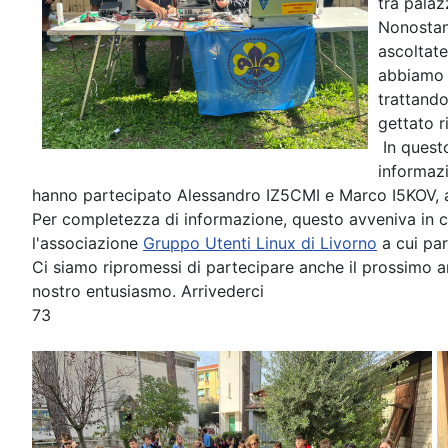
tra palaz
Nonostant
ascoltate
abbiamo a
trattando
gettato r
In questo
informazi
hanno partecipato Alessandro IZ5CMI e Marco I5KOV, a
Per completezza di informazione, questo avveniva in c
l'associazione
Gruppo Utenti Linux di Livorno
a cui par
Ci siamo ripromessi di partecipare anche il prossimo a
nostro entusiasmo. Arrivederci
73