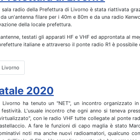
ala radio della Prefettura di Livorno è stata riattivata grazi
 un'antenna filare per i 40m e 80m e da una radio Kenwoo
vazione della locale prefettura.
e antenne, testati gli apparati HF e VHF ed approntata al meg
refetture italiane e attraverso il ponte radio R1 è possibile
 Livorno
Natale 2020
 Livorno ha tenuto un "NET", un incontro organizzato in 
 festività. L'usuale incontro che ogni anno si teneva pre
"virtualizzato", con le radio VHF tutte collegate al ponte ra
 Castellaccio. A fare le funzioni di capo maglia è stato Ma
i nominativi noti ma anche nuovi radioamatori, qualcuno con