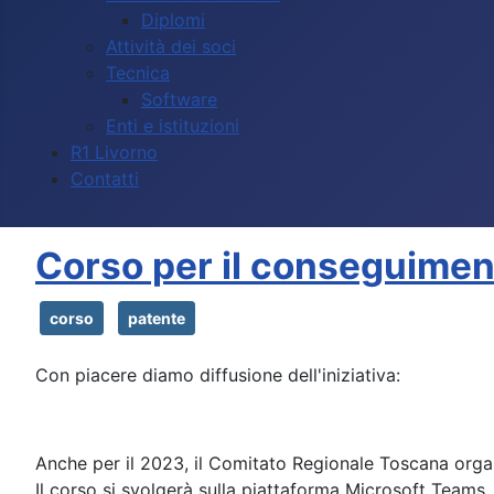
Diplomi
Attività dei soci
Tecnica
Software
Enti e istituzioni
R1 Livorno
Contatti
Corso per il conseguimen
corso
patente
Con piacere diamo diffusione dell'iniziativa:
Anche per il 2023, il Comitato Regionale Toscana organ
Il corso si svolgerà sulla piattaforma Microsoft Teams. 