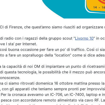
I di Firenze, che quest’anno siamo riusciti ad organizzare 
 di radio con i ragazzi della gruppo scout “
Livorno 10
” in 
ove I sta’ per Internet.
ì buona occasione per fare un po’ di traffico. Così ci siam
o a fare un sopralluogo della “location” come si dice ades
sia la capacità di noi OM di impiantare un punto di ricetrasm
di questa tecnologia, le possibilità che il mezzo può ancora
 conoscenze.
 ci siamo ritrovati domenica 16 ottobre mattina presso la
, con gli apparati che teniamo sempre pronti per improvvisi
 Per la cronaca avevamo un IC-706, un IC-7400, laptop e in
pesca con accordatore remoto alimeintato via cavo RF. La 