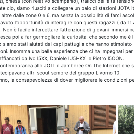
zi, chiesa (con relativo scampanio), tralicci dell'alta tens
e ciò, siamo riusciti a collegare un paio di stazioni JOTA 
 altre dalle zone 0 e 6, ma senza la possibilità di farci asc
vuto l’opportunità di interagire con questi ragazzi (
da
11 
. Non è facile intercettare l’attenzione di giovani immersi ne
iesca poi a far germogliare la curiosità, che secondo me è 
 siamo stati aiutati dai capi pattuglia che hanno stimolato 
oni. Insomma una bella esperienza che ci ha impegnati per 
ffiancati
da
Ivo I5XX, Daniele IU5HKX e Pietro I5OON.
ontemporanea allo JOTI, il Jamboree On The Internet che s
tecipavano altri scout sempre del gruppo Livorno 10.
nno, la consapevolezza di dover migliorare le condizioni per