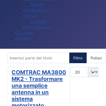
Diplomi
Attività dei soci
Tecnica
Software
Enti e istituzioni
R1 Livorno
Contatti
Inserisci parte del titolo
Filtro
Pulisci
Visualizza #
COMTRAC MA3800
MK2 - Trasformare
una semplice
antenna in un
sistema
motorizzato