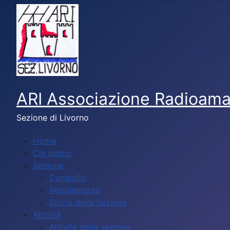
ARI Associazione Radioamato
Sezione di Livorno
Home
Chi siamo
Sezione
Consiglio
Regolamento
Storia della Sezione
Attività
Attività della sezione